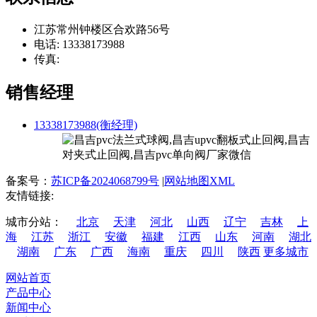
江苏常州钟楼区合欢路56号
电话: 13338173988
传真:
销售经理
13338173988(衡经理)
备案号：
苏ICP备2024068799号
|
网站地图XML
友情链接:
城市分站：
北京
天津
河北
山西
辽宁
吉林
上
海
江苏
浙江
安徽
福建
江西
山东
河南
湖北
湖南
广东
广西
海南
重庆
四川
陕西
更多城市
网站首页
产品中心
新闻中心