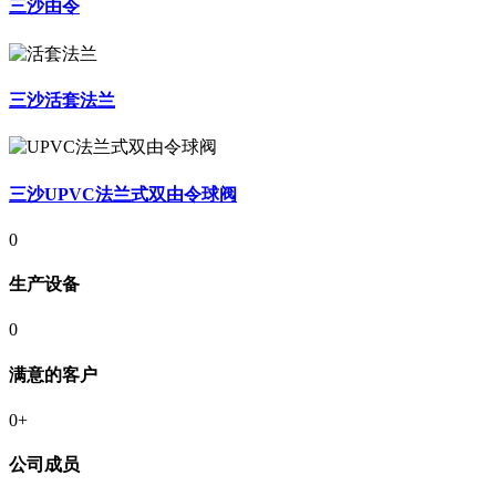
三沙由令
三沙活套法兰
三沙UPVC法兰式双由令球阀
0
生产设备
0
满意的客户
0
+
公司成员