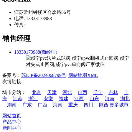
江苏常州钟楼区合欢路56号
电话: 13338173988
传真:
销售经理
13338173988(衡经理)
备案号：
苏ICP备2024068799号
|
网站地图XML
友情链接:
城市分站：
北京
天津
河北
山西
辽宁
吉林
上
海
江苏
浙江
安徽
福建
江西
山东
河南
湖北
湖南
广东
广西
海南
重庆
四川
陕西
更多城市
网站首页
产品中心
新闻中心