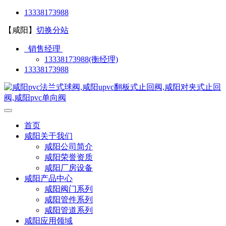
13338173988
【咸阳】
切换分站
销售经理
13338173988(衡经理)
13338173988
首页
咸阳关于我们
咸阳公司简介
咸阳荣誉资质
咸阳厂房设备
咸阳产品中心
咸阳阀门系列
咸阳管件系列
咸阳管道系列
咸阳应用领域