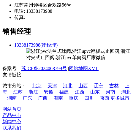
江苏常州钟楼区合欢路56号
电话: 13338173988
传真:
销售经理
13338173988(衡经理)
备案号：
苏ICP备2024068799号
|
网站地图XML
友情链接:
城市分站：
北京
天津
河北
山西
辽宁
吉林
上
海
江苏
浙江
安徽
福建
江西
山东
河南
湖北
湖南
广东
广西
海南
重庆
四川
陕西
更多城市
网站首页
产品中心
新闻中心
联系我们