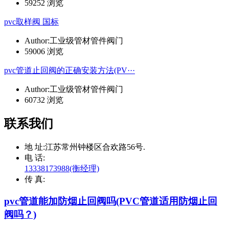
59252 浏览
pvc取样阀 国标
Author:工业级管材管件阀门
59006 浏览
pvc管道止回阀的正确安装方法(PV···
Author:工业级管材管件阀门
60732 浏览
联系我们
地 址:
江苏常州钟楼区合欢路56号.
电 话:
13338173988(衡经理)
传 真:
pvc管道能加防烟止回阀吗(PVC管道适用防烟止回
阀吗？)