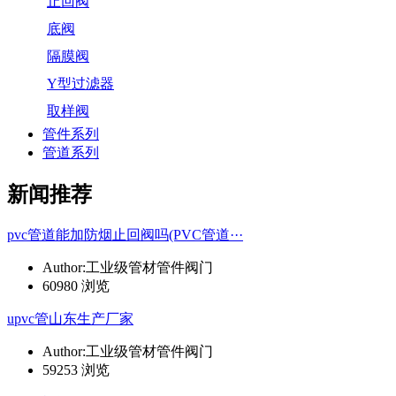
止回阀
底阀
隔膜阀
Y型过滤器
取样阀
管件系列
管道系列
新闻推荐
pvc管道能加防烟止回阀吗(PVC管道···
Author:工业级管材管件阀门
60980 浏览
upvc管山东生产厂家
Author:工业级管材管件阀门
59253 浏览