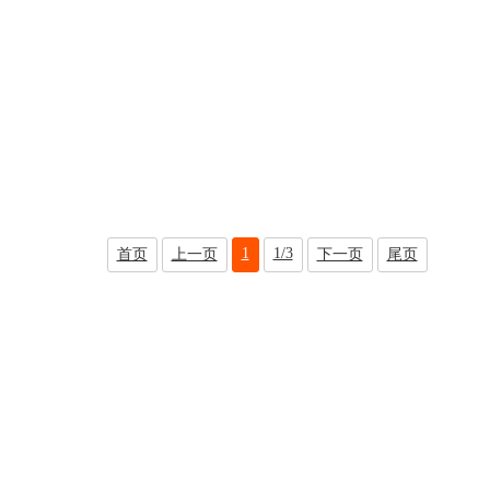
1
1/3
首页
上一页
下一页
尾页