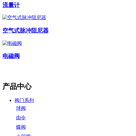
流量计
空气式脉冲阻尼器
电磁阀
产品中心
阀门系列
球阀
由令
蝶阀