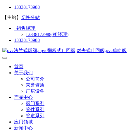
13338173988
【主站】
切换分站
销售经理
13338173988(衡经理)
13338173988
首页
关于我们
公司简介
荣誉资质
厂房设备
产品中心
阀门系列
管件系列
管道系列
应用领域
新闻中心