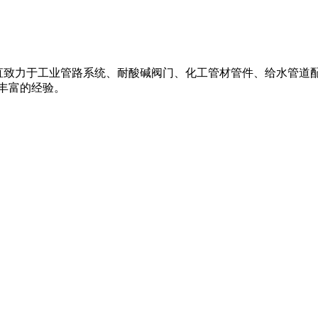
阀,一直致力于工业管路系统、耐酸碱阀门、化工管材管件、给水管道配件
丰富的经验。