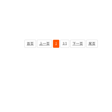
1
1/1
首页
上一页
下一页
尾页