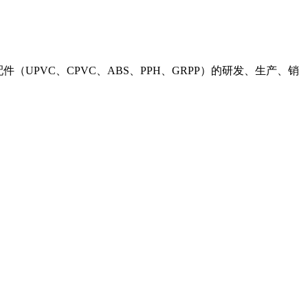
（UPVC、CPVC、ABS、PPH、GRPP）的研发、生产、销