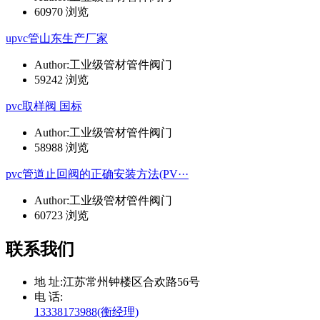
60970 浏览
upvc管山东生产厂家
Author:工业级管材管件阀门
59242 浏览
pvc取样阀 国标
Author:工业级管材管件阀门
58988 浏览
pvc管道止回阀的正确安装方法(PV···
Author:工业级管材管件阀门
60723 浏览
联系我们
地 址:
江苏常州钟楼区合欢路56号
电 话:
13338173988(衡经理)