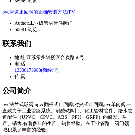
58949 浏览
pvc管道止回阀的正确安装方法(PV···
Author:工业级管材管件阀门
60681 浏览
联系我们
地 址:
江苏常州钟楼区合欢路56号.
电 话:
13338173988(衡经理)
传 真:
公司简介
pvc法兰式球阀,upvc翻板式止回阀,对夹式止回阀,pvc单向阀,一
直致力于工业管路系统、耐酸碱阀门、化工管材管件、给水管
道配件（UPVC、CPVC、ABS、PPH、GRPP）的研发、生
产、销售,有着多年的生产、销售经验。在工业管路、阀门领
域积累了丰富的经验。