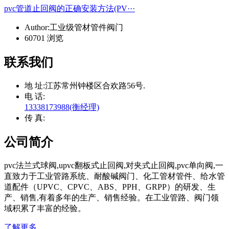
pvc管道止回阀的正确安装方法(PV···
Author:工业级管材管件阀门
60701 浏览
联系我们
地 址:
江苏常州钟楼区合欢路56号.
电 话:
13338173988(衡经理)
传 真:
公司简介
pvc法兰式球阀,upvc翻板式止回阀,对夹式止回阀,pvc单向阀,一
直致力于工业管路系统、耐酸碱阀门、化工管材管件、给水管
道配件（UPVC、CPVC、ABS、PPH、GRPP）的研发、生
产、销售,有着多年的生产、销售经验。在工业管路、阀门领
域积累了丰富的经验。
了解更多