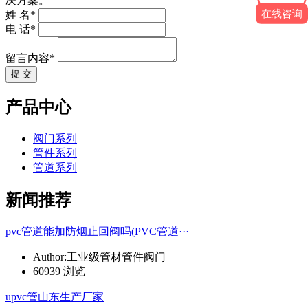
决方案。
在线咨询
姓 名*
电 话*
留言内容*
提 交
产品中心
阀门系列
管件系列
管道系列
新闻推荐
pvc管道能加防烟止回阀吗(PVC管道···
Author:工业级管材管件阀门
60939 浏览
upvc管山东生产厂家