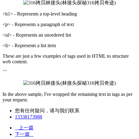
<h1> - Represents a top-level heading
<p> - Represents a paragraph of text
<ul> - Represents an unordered list
<li> - Represents a list item
These are just a few examples of tags used in HTML to structure
web content.
```
In the above sample, I've wrapped the remaining text in tags as per
your request.
您有任何疑问，请与我们联系
13338173988
上一篇
下一篇