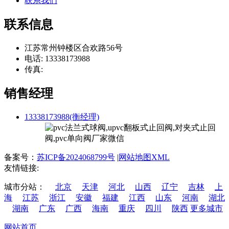
联系我们
联系信息
江苏常州钟楼区合欢路56号
电话: 13338173988
传真:
销售经理
13338173988(衡经理)
备案号：
苏ICP备2024068799号
|
网站地图XML
友情链接:
城市分站：
北京
天津
河北
山西
辽宁
吉林
上
海
江苏
浙江
安徽
福建
江西
山东
河南
湖北
湖南
广东
广西
海南
重庆
四川
陕西
更多城市
网站首页