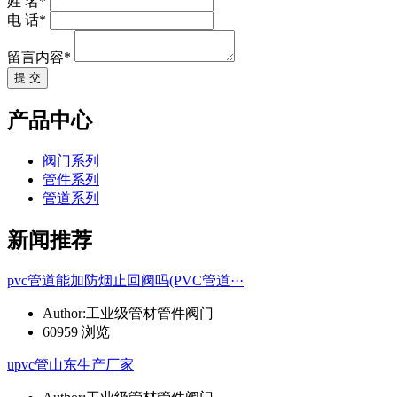
姓 名*
电 话*
留言内容*
提 交
产品中心
阀门系列
管件系列
管道系列
新闻推荐
pvc管道能加防烟止回阀吗(PVC管道···
Author:工业级管材管件阀门
60959 浏览
upvc管山东生产厂家