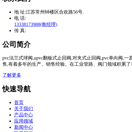
地 址:
江苏常州钟楼区合欢路56号.
电 话:
13338173988(衡经理)
传 真:
公司简介
pvc法兰式球阀,upvc翻板式止回阀,对夹式止回阀,pvc单向
售,有着多年的生产、销售经验。在工业管路、阀门领域积累了
了解更多
快速导航
首页
关于我们
产品中心
应用领域
新闻中心