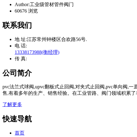
Author:工业级管材管件阀门
60676 浏览
联系我们
地 址:
江苏常州钟楼区合欢路56号.
电 话:
13338173988(衡经理)
传 真:
公司简介
pvc法兰式球阀,upvc翻板式止回阀,对夹式止回阀,pvc单向
售,有着多年的生产、销售经验。在工业管路、阀门领域积累了
了解更多
快速导航
首页