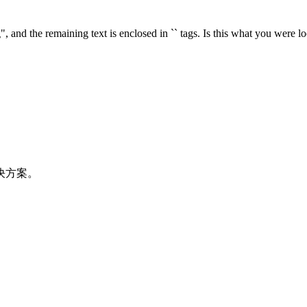
g", and the remaining text is enclosed in `` tags. Is this what you were l
决方案。