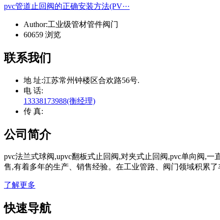
pvc管道止回阀的正确安装方法(PV···
Author:工业级管材管件阀门
60659 浏览
联系我们
地 址:
江苏常州钟楼区合欢路56号.
电 话:
13338173988(衡经理)
传 真:
公司简介
pvc法兰式球阀,upvc翻板式止回阀,对夹式止回阀,pvc单向
售,有着多年的生产、销售经验。在工业管路、阀门领域积累了
了解更多
快速导航