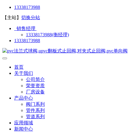
13338173988
【主站】
切换分站
销售经理
13338173988(衡经理)
13338173988
首页
关于我们
公司简介
荣誉资质
厂房设备
产品中心
阀门系列
管件系列
管道系列
应用领域
新闻中心