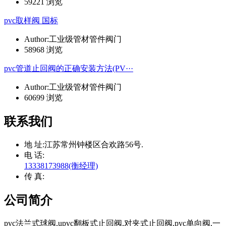
59221 浏览
pvc取样阀 国标
Author:工业级管材管件阀门
58968 浏览
pvc管道止回阀的正确安装方法(PV···
Author:工业级管材管件阀门
60699 浏览
联系我们
地 址:
江苏常州钟楼区合欢路56号.
电 话:
13338173988(衡经理)
传 真:
公司简介
pvc法兰式球阀,upvc翻板式止回阀,对夹式止回阀,pvc单向阀,一