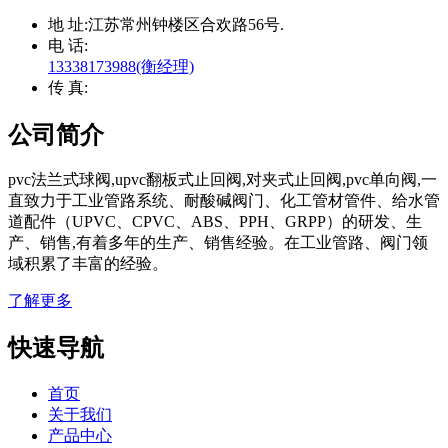
地 址:
江苏常州钟楼区合欢路56号.
电 话:
13338173988(衡经理)
传 真:
公司简介
pvc法兰式球阀,upvc翻板式止回阀,对夹式止回阀,pvc单向阀,一
直致力于工业管路系统、耐酸碱阀门、化工管材管件、给水管
道配件（UPVC、CPVC、ABS、PPH、GRPP）的研发、生
产、销售,有着多年的生产、销售经验。在工业管路、阀门领
域积累了丰富的经验。
了解更多
快速导航
首页
关于我们
产品中心