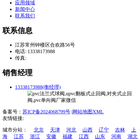
应用领域
新闻中心
联系我们
联系信息
江苏常州钟楼区合欢路56号
电话: 13338173988
传真:
销售经理
13338173988(衡经理)
备案号：
苏ICP备2024068799号
|
网站地图XML
友情链接:
城市分站：
北京
天津
河北
山西
辽宁
吉林
上
海
江苏
浙江
安徽
福建
江西
山东
河南
湖北