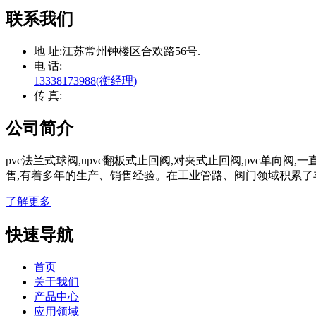
联系我们
地 址:
江苏常州钟楼区合欢路56号.
电 话:
13338173988(衡经理)
传 真:
公司简介
pvc法兰式球阀,upvc翻板式止回阀,对夹式止回阀,pvc单向
售,有着多年的生产、销售经验。在工业管路、阀门领域积累了
了解更多
快速导航
首页
关于我们
产品中心
应用领域