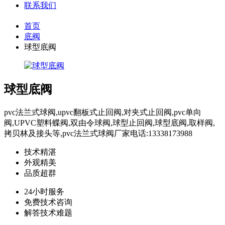
联系我们
首页
底阀
球型底阀
球型底阀
pvc法兰式球阀,upvc翻板式止回阀,对夹式止回阀,pvc单向
阀,UPVC塑料蝶阀,双由令球阀,球型止回阀,球型底阀,取样阀,
拷贝林及接头等,pvc法兰式球阀厂家电话:13338173988
技术精湛
外观精美
品质超群
24小时服务
免费技术咨询
解答技术难题