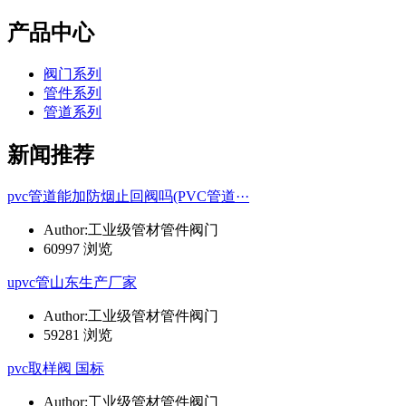
产品中心
阀门系列
管件系列
管道系列
新闻推荐
pvc管道能加防烟止回阀吗(PVC管道···
Author:工业级管材管件阀门
60997 浏览
upvc管山东生产厂家
Author:工业级管材管件阀门
59281 浏览
pvc取样阀 国标
Author:工业级管材管件阀门