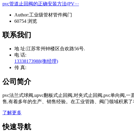
pvc管道止回阀的正确安装方法(PV···
Author:工业级管材管件阀门
60754 浏览
联系我们
地 址:
江苏常州钟楼区合欢路56号.
电 话:
13338173988(衡经理)
传 真:
公司简介
pvc法兰式球阀,upvc翻板式止回阀,对夹式止回阀,pvc单向
售,有着多年的生产、销售经验。在工业管路、阀门领域积累了
了解更多
快速导航