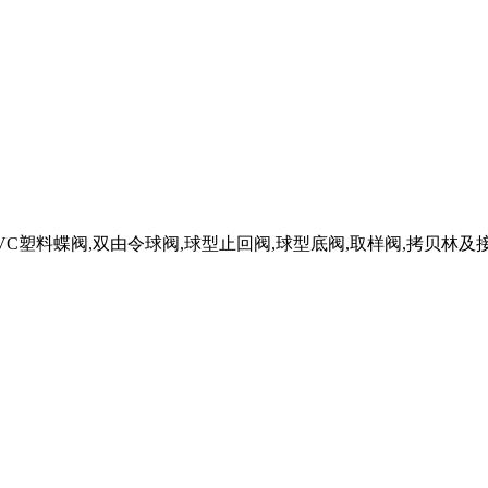
PVC塑料蝶阀,双由令球阀,球型止回阀,球型底阀,取样阀,拷贝林及接头等