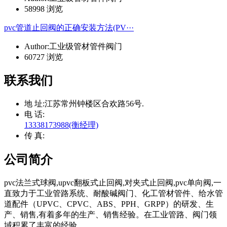
58998 浏览
pvc管道止回阀的正确安装方法(PV···
Author:工业级管材管件阀门
60727 浏览
联系我们
地 址:
江苏常州钟楼区合欢路56号.
电 话:
13338173988(衡经理)
传 真:
公司简介
pvc法兰式球阀,upvc翻板式止回阀,对夹式止回阀,pvc单向阀,一
直致力于工业管路系统、耐酸碱阀门、化工管材管件、给水管
道配件（UPVC、CPVC、ABS、PPH、GRPP）的研发、生
产、销售,有着多年的生产、销售经验。在工业管路、阀门领
域积累了丰富的经验。